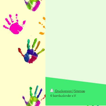
Druckversion
|
Sitemap
© bambuskinder e.V.